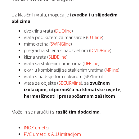
Uz klasičnih vrata, moguća je
izvedba i u slijedećim
oblicima
:
dvokrilna vrata (
DUOline
)
vrata pod kutem za mansarde (
CUTline
)
mimokretna (
SWINGline
)
pregradna stijena s nadsvjetlom (
DIVIDEline
)
klizna vrata (
SLIDEline
)
vrata sa staklenim umetcima (
LIFEline
)
okvir u kombinaciji sa staklenim vratima (
AIRline
)
vrata s nadsvjetlom i okvirom (SKYline) ili
vrata za objekte (
SECURAline
), sa
zvučnom
izolacijom, otpornošću na klimatske uvjete,
hermetičnosti
i
protupožarnom zaštitom
Može ih se naručiti i s
različitim dodacima
:
INOX umetc
i
PVC umetci s ALU imitacijom