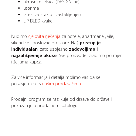
ukrasnim letvica (DESIGNline)
utorima
izrezi za staklo i zastakljenjem
LIP BLED kvake.
Nudimo
cjelovita rješenja
za hotele, apartmane , vile,
vikendice i poslovne prostore. Naš
pristup je
individualan
, zato uspješno
zadovoljimo i
najzahtjevnije ukuse
. Sve proizvode izradimo po mjeri
i željama kupca.
Za više informacija i detalja molimo vas da se
posavjetujete s
našim prodavačima
.
Prodajni program se razlikuje od države do države i
prikazan je u prodajnom katalogu.