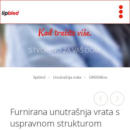
Kad tražite više.
STVORENO ZA VAŠ DOM.
lipbled
Unutrašnja vrata
GREENline
Furnirana unutrašnja vrata s
uspravnom strukturom