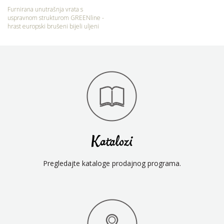
Furnirana unutrašnja vrata s
uspravnom strukturom GREENline -
hrast europski brušeni bijeli uljeni
Katalozi
Pregledajte kataloge prodajnog programa.