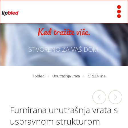
Kad tražite više.
STVORENO ZA VAŠ DOM.
lipbled
Unutrašnja vrata
GREENline
Furnirana unutrašnja vrata s
uspravnom strukturom