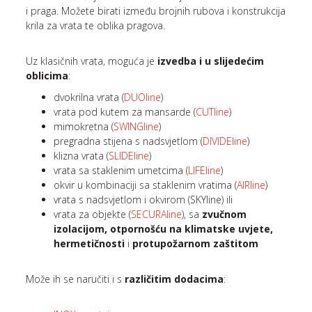
i praga. Možete birati između brojnih rubova i konstrukcija
krila za vrata te oblika pragova.
Uz klasičnih vrata, moguća je
izvedba i u slijedećim
oblicima
:
dvokrilna vrata (
DUOline
)
vrata pod kutem za mansarde (
CUTline
)
mimokretna (
SWINGline
)
pregradna stijena s nadsvjetlom (
DIVIDEline
)
klizna vrata (
SLIDEline
)
vrata sa staklenim umetcima (
LIFEline
)
okvir u kombinaciji sa staklenim vratima (
AIRline
)
vrata s nadsvjetlom i okvirom (SKYline) ili
vrata za objekte (
SECURAline
), sa
zvučnom
izolacijom, otpornošću na klimatske uvjete,
hermetičnosti
i
protupožarnom zaštitom
Može ih se naručiti i s
različitim dodacima
: