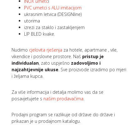
INOX umetc
i
PVC umetci s ALU imitacijom
ukrasnim letvica (DESIGNline)
utorima
izrezi za staklo i zastakljenjem
LIP BLED kvake.
Nudimo
cjelovita rješenja
za hotele, apartmane , vile,
vikendice i poslovne prostore. Naš
pristup je
individualan
, zato uspješno
zadovoljimo i
najzahtjevnije ukuse
. Sve proizvode izradimo po mjeri
i željama kupca.
Za više informacija i detalja molimo vas da se
posavjetujete s
našim prodavačima
.
Prodajni program se razlikuje od države do države i
prikazan je u prodajnom katalogu.