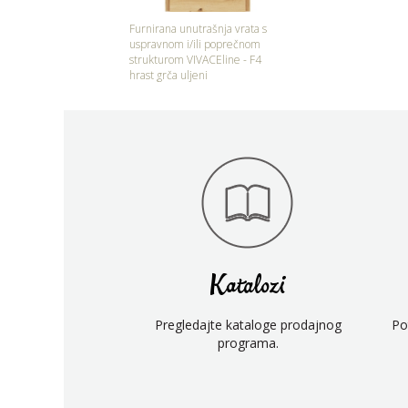
Furnirana unutrašnja vrata s
uspravnom i/ili poprečnom
strukturom VIVACEline - F4
hrast grča uljeni
Katalozi
Pregledajte kataloge prodajnog
Po
programa.