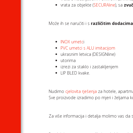
vrata za objekte (
SECURAline
), sa
zvuč
Može ih se naručiti i s
različitim dodacim
INOX umetc
i
PVC umetci s ALU imitacijom
ukrasnim letvica (DESIGNline)
utorima
izrezi za staklo i zastakljenjem
LIP BLED kvake.
Nudimo
cjelovita rješenja
za hotele, apartma
Sve proizvode izradimo po mjeri i željama k
Za više informacija i detalja molimo vas da