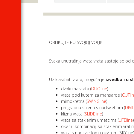
OBLIKUJTE PO SVOJOJ VOLJI!
Svaka unutrašnja vrata vrata sastoje se od ok
Uz klasičnih vrata, moguća je
izvedba i u s
dvokrilna vrata (
DUOline
)
vrata pod kutem za mansarde (
CUTli
mimokretna (
SWINGline
)
pregradna stijena s nadsvjetlom (
DIVI
klizna vrata (
SLIDEline
)
vrata sa staklenim umetcima (
LIFEline
)
okvir u kombinaciji sa staklenim vrati
vrata s nadsvjetlom i okvirom (SKYline) 