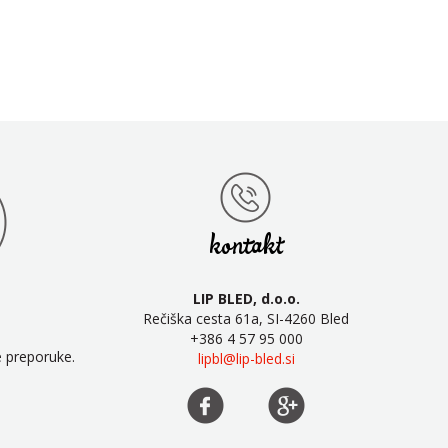
kontakt
LIP BLED, d.o.o.
Rečiška cesta 61a, SI-4260 Bled
+386 4 57 95 000
e preporuke.
lipbl@lip-bled.si