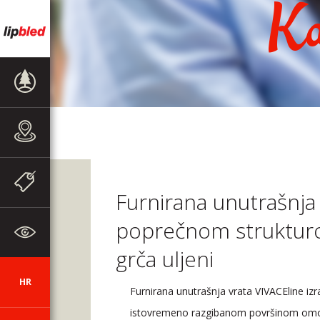
Ka
PRODAJNI
PROGRAM
PRODAJNA
MJESTA
AKCIJE I
OBAVIJESTI
Furnirana unutrašnja 
poprečnom strukturo
O TVRTKI
grča uljeni
HR
SI
DE
EN
AUT
CZ
Furnirana unutrašnja vrata VIVACEline izr
istovremeno razgibanom površinom omogu