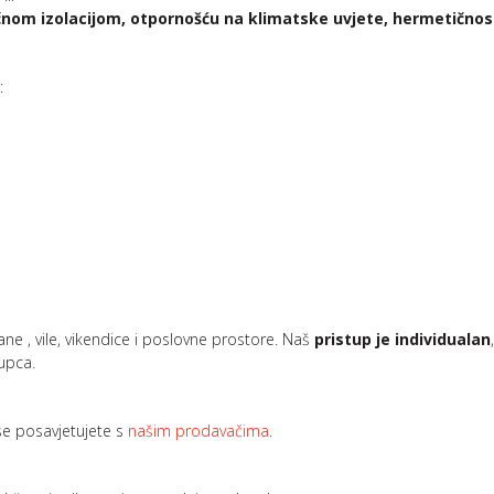
nom izolacijom, otpornošću na klimatske uvjete, hermetičnos
a
:
ne , vile, vikendice i poslovne prostore. Naš
pristup je individualan
upca.
 se posavjetujete s
našim prodavačima
.