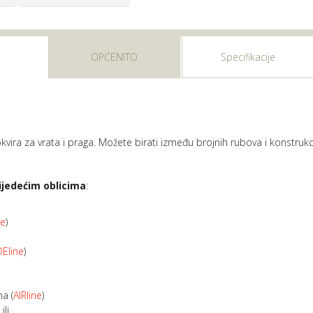
OPĆENITO
Specifikacije
vira za vrata i praga. Možete birati između brojnih rubova i konstrukci
lijedećim oblicima
:
ne
)
DEline
)
ma (
AIRline
)
ili