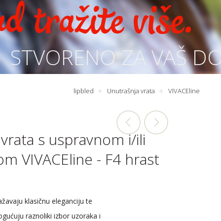
d tražite više.
STVORENO ZA VAŠ D
lipbled
Unutrašnja vrata
VIVACEline
vrata s uspravnom i/ili
m VIVACEline - F4 hrast
ažavaju klasičnu eleganciju te
ćuju raznoliki izbor uzoraka i