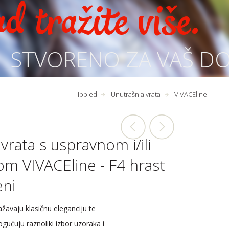
d tražite više.
STVORENO ZA VAŠ D
lipbled
Unutrašnja vrata
VIVACEline
vrata s uspravnom i/ili
m VIVACEline - F4 hrast
eni
ažavaju klasičnu eleganciju te
ćuju raznoliki izbor uzoraka i