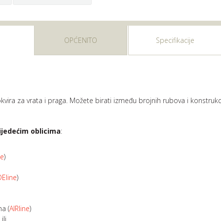
OPĆENITO
Specifikacije
vira za vrata i praga. Možete birati između brojnih rubova i konstrukci
lijedećim oblicima
:
ne
)
DEline
)
ma (
AIRline
)
ili