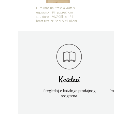
Furnirana unutrašnja vrata s
uspravnom i/ili poprečnom
strukturom VIVACEline - F4
hrast grča brušeni bijeli uljeni
Katalozi
Pregledajte kataloge prodajnog
Po
programa.