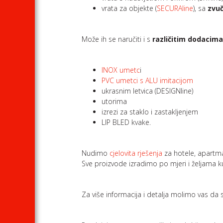
vrata za objekte (
SECURAline
), sa
zvuč
Može ih se naručiti i s
različitim dodacim
INOX umetc
i
PVC umetci s ALU imitacijom
ukrasnim letvica (DESIGNline)
utorima
izrezi za staklo i zastakljenjem
LIP BLED kvake.
Nudimo
cjelovita rješenja
za hotele, apartma
Sve proizvode izradimo po mjeri i željama k
Za više informacija i detalja molimo vas da