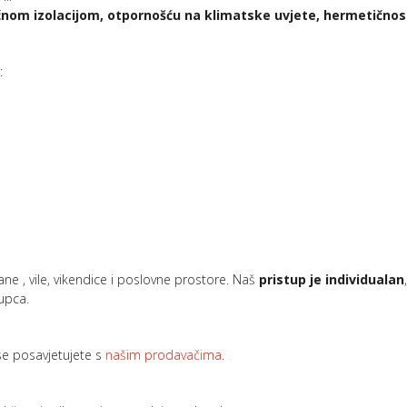
nom izolacijom, otpornošću na klimatske uvjete, hermetičnos
a
:
ne , vile, vikendice i poslovne prostore. Naš
pristup je individualan
upca.
 se posavjetujete s
našim prodavačima
.