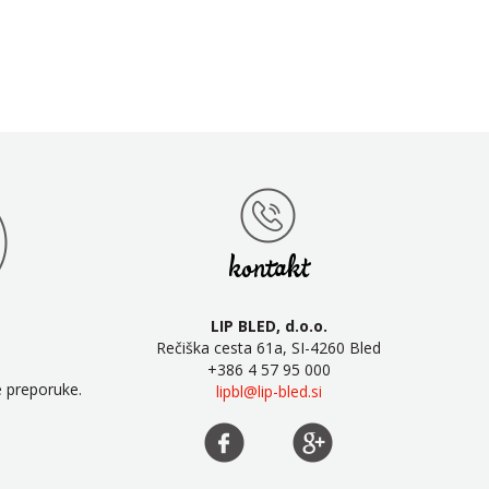
kontakt
LIP BLED, d.o.o.
Rečiška cesta 61a, SI-4260 Bled
+386 4 57 95 000
e preporuke.
lipbl@lip-bled.si