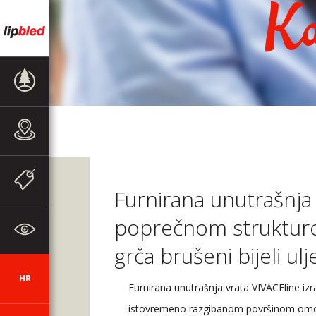
Ka
PRODAJNI
PROGRAM
PRODAJNA
MJESTA
AKCIJE I
OBAVIJESTI
Furnirana unutrašnja 
poprečnom strukturo
O TVRTKI
grča brušeni bijeli ulj
HR
SI
DE
EN
AUT
CZ
Furnirana unutrašnja vrata VIVACEline izr
istovremeno razgibanom površinom omogu