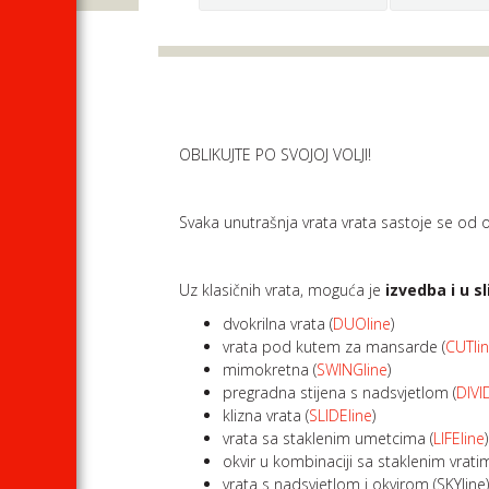
OBLIKUJTE PO SVOJOJ VOLJI!
Svaka unutrašnja vrata vrata sastoje se od ok
Uz klasičnih vrata, moguća je
izvedba i u s
dvokrilna vrata (
DUOline
)
vrata pod kutem za mansarde (
CUTli
mimokretna (
SWINGline
)
pregradna stijena s nadsvjetlom (
DIVI
klizna vrata (
SLIDEline
)
vrata sa staklenim umetcima (
LIFEline
)
okvir u kombinaciji sa staklenim vrati
vrata s nadsvjetlom i okvirom (SKYline) 