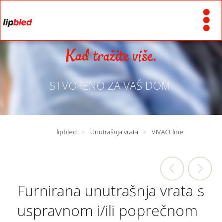
Kad tražite više.
STVORENO ZA VAŠ DOM.
lipbled
Unutrašnja vrata
VIVACEline
Furnirana unutrašnja vrata s
uspravnom i/ili poprečnom