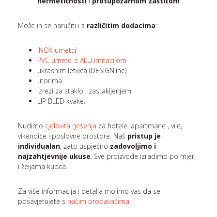
hermetičnosti
i
protupožarnom zaštitom
Može ih se naručiti i s
različitim dodacima
:
INOX umetc
i
PVC umetci s ALU imitacijom
ukrasnim letvica (DESIGNline)
utorima
izrezi za staklo i zastakljenjem
LIP BLED kvake.
Nudimo
cjelovita rješenja
za hotele, apartmane , vile,
vikendice i poslovne prostore. Naš
pristup je
individualan
, zato uspješno
zadovoljimo i
najzahtjevnije ukuse
. Sve proizvode izradimo po mjeri
i željama kupca.
Za više informacija i detalja molimo vas da se
posavjetujete s
našim prodavačima
.