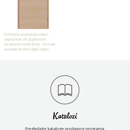
Furnirana unutrašnja vrata s
uspravnom i/ili poprečnom
strukturom VIVACEline - F4 hrast
europski brušeni bijeli uljeni
Katalozi
Pregledajte kataloge prodajnog programa.