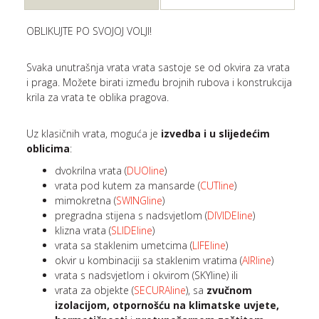
OBLIKUJTE PO SVOJOJ VOLJI!
Svaka unutrašnja vrata vrata sastoje se od okvira za vrata
i praga. Možete birati između brojnih rubova i konstrukcija
krila za vrata te oblika pragova.
Uz klasičnih vrata, moguća je
izvedba i u slijedećim
oblicima
:
dvokrilna vrata (
DUOline
)
vrata pod kutem za mansarde (
CUTline
)
mimokretna (
SWINGline
)
pregradna stijena s nadsvjetlom (
DIVIDEline
)
klizna vrata (
SLIDEline
)
vrata sa staklenim umetcima (
LIFEline
)
okvir u kombinaciji sa staklenim vratima (
AIRline
)
vrata s nadsvjetlom i okvirom (SKYline) ili
vrata za objekte (
SECURAline
), sa
zvučnom
izolacijom, otpornošću na klimatske uvjete,