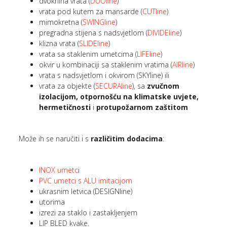
dvokrilna vrata (
DUOline
)
vrata pod kutem za mansarde (
CUTline
)
mimokretna (
SWINGline
)
pregradna stijena s nadsvjetlom (
DIVIDEline
)
klizna vrata (
SLIDEline
)
vrata sa staklenim umetcima (
LIFEline
)
okvir u kombinaciji sa staklenim vratima (
AIRline
)
vrata s nadsvjetlom i okvirom (SKYline) ili
vrata za objekte (
SECURAline
), sa
zvučnom
izolacijom, otpornošću na klimatske uvjete,
hermetičnosti
i
protupožarnom zaštitom
Može ih se naručiti i s
različitim dodacima
:
INOX umetc
i
PVC umetci s ALU imitacijom
ukrasnim letvica (DESIGNline)
utorima
izrezi za staklo i zastakljenjem
LIP BLED kvake.