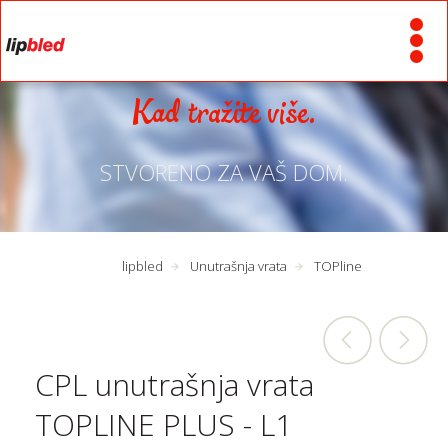
Kad tražite više.
STVORENO ZA VAŠ DOM.
lipbled
Unutrašnja vrata
TOPline
CPL unutrašnja vrata
TOPLINE PLUS - L1