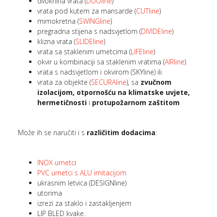
dvokrilna vrata (
DUOline
)
vrata pod kutem za mansarde (
CUTline
)
mimokretna (
SWINGline
)
pregradna stijena s nadsvjetlom (
DIVIDEline
)
klizna vrata (
SLIDEline
)
vrata sa staklenim umetcima (
LIFEline
)
okvir u kombinaciji sa staklenim vratima (
AIRline
)
vrata s nadsvjetlom i okvirom (SKYline) ili
vrata za objekte (
SECURAline
), sa
zvučnom
izolacijom, otpornošću na klimatske uvjete,
hermetičnosti
i
protupožarnom zaštitom
Može ih se naručiti i s
različitim dodacima
:
INOX umetc
i
PVC umetci s ALU imitacijom
ukrasnim letvica (DESIGNline)
utorima
izrezi za staklo i zastakljenjem
LIP BLED kvake.