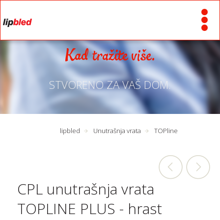
Kad tražite više.
STVORENO ZA VAŠ DOM.
lipbled
Unutrašnja vrata
TOPline
CPL unutrašnja vrata
TOPLINE PLUS - hrast