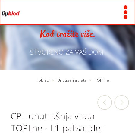
Kad tražite više.
STVORENO ZA VAŠ DOM.
lipbled
Unutrašnja vrata
TOPline
CPL unutrašnja vrata
TOPline - L1 palisander