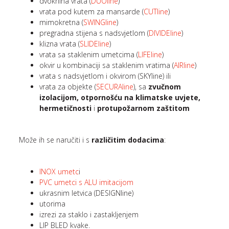
dvokrilna vrata (
DUOline
)
vrata pod kutem za mansarde (
CUTline
)
mimokretna (
SWINGline
)
pregradna stijena s nadsvjetlom (
DIVIDEline
)
klizna vrata (
SLIDEline
)
vrata sa staklenim umetcima (
LIFEline
)
okvir u kombinaciji sa staklenim vratima (
AIRline
)
vrata s nadsvjetlom i okvirom (SKYline) ili
vrata za objekte (
SECURAline
), sa
zvučnom
izolacijom, otpornošću na klimatske uvjete,
hermetičnosti
i
protupožarnom zaštitom
Može ih se naručiti i s
različitim dodacima
:
INOX umetc
i
PVC umetci s ALU imitacijom
ukrasnim letvica (DESIGNline)
utorima
izrezi za staklo i zastakljenjem
LIP BLED kvake.