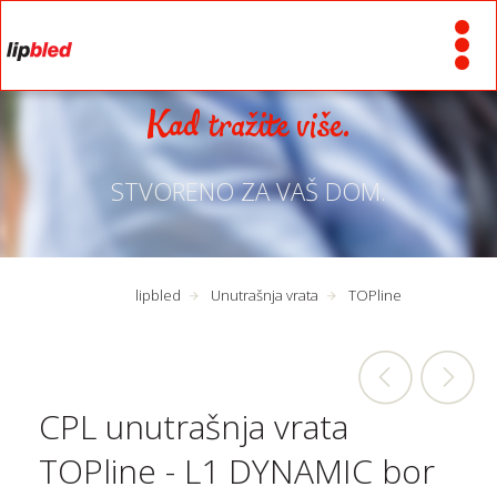
Kad tražite više.
STVORENO ZA VAŠ DOM.
lipbled
Unutrašnja vrata
TOPline
CPL unutrašnja vrata
TOPline - L1 DYNAMIC bor