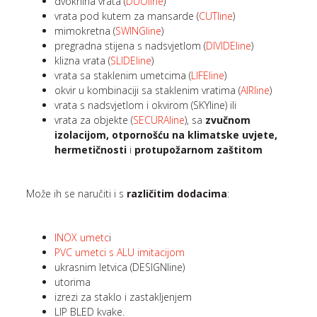
dvokrilna vrata (
DUOline
)
vrata pod kutem za mansarde (
CUTline
)
mimokretna (
SWINGline
)
pregradna stijena s nadsvjetlom (
DIVIDEline
)
klizna vrata (
SLIDEline
)
vrata sa staklenim umetcima (
LIFEline
)
okvir u kombinaciji sa staklenim vratima (
AIRline
)
vrata s nadsvjetlom i okvirom (SKYline) ili
vrata za objekte (
SECURAline
), sa
zvučnom
izolacijom, otpornošću na klimatske uvjete,
hermetičnosti
i
protupožarnom zaštitom
Može ih se naručiti i s
različitim dodacima
:
INOX umetc
i
PVC umetci s ALU imitacijom
ukrasnim letvica (DESIGNline)
utorima
izrezi za staklo i zastakljenjem
LIP BLED kvake.