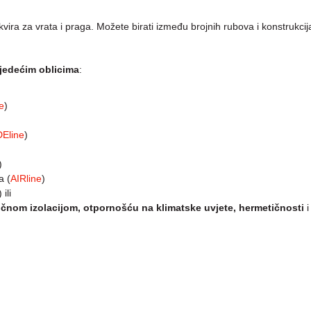
vira za vrata i praga. Možete birati između brojnih rubova i konstrukcija
ijedećim oblicima
:
e
)
DEline
)
)
a (
AIRline
)
ili
čnom izolacijom, otpornošću na klimatske uvjete, hermetičnosti