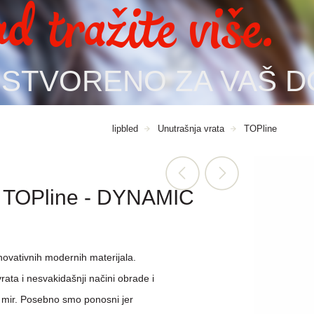
d tražite više.
STVORENO ZA VAŠ D
lipbled
Unutrašnja vrata
TOPline
a TOPline - DYNAMIC
ovativnih modernih materijala.
rata i nesvakidašnji načini obrade i
e mir. Posebno smo ponosni jer