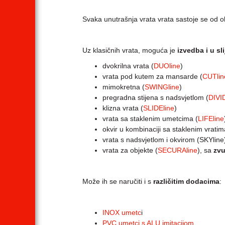
Svaka unutrašnja vrata vrata sastoje se od ok
Uz klasičnih vrata, moguća je
izvedba i u sl
dvokrilna vrata (
DUOline
)
vrata pod kutem za mansarde (
CUTlin
mimokretna (
SWINGline
)
pregradna stijena s nadsvjetlom (
DIVI
klizna vrata (
SLIDEline
)
vrata sa staklenim umetcima (
LIFEline
okvir u kombinaciji sa staklenim vratim
vrata s nadsvjetlom i okvirom (SKYline) 
vrata za objekte (
SECURAline
), sa
zvu
Može ih se naručiti i s
različitim dodacima
:
INOX umetc
i
PVC umetci s ALU imitacijom