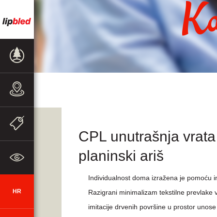
Ka
PRODAJNI
PROGRAM
PRODAJNA
MJESTA
AKCIJE I
OBAVIJESTI
CPL unutrašnja vrat
planinski ariš
O TVRTKI
Individualnost doma izražena je pomoću in
HR
SI
DE
EN
AUT
CZ
Razigrani minimalizam tekstilne prevlake v
imitacije drvenih površine u prostor unos