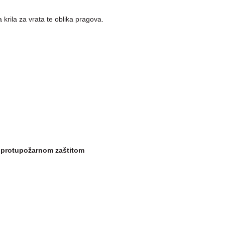
 krila za vrata te oblika pragova.
i
protupožarnom zaštitom