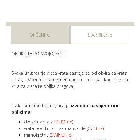
OPĆENITO
Specifikacije
OBLIKUJTE PO SVOJOJ VOLJI!
Svaka unutrašnja vrata vrata sastoje se od okvira za vrata
i praga. Možete birati između brojnih rubova i konstrukcija
krila za vrata te oblika pragova.
Uz klasičnih vrata, moguća je
izvedba i u slijedećim
oblicima
:
dvokrilna vrata (
DUOline
)
vrata pod kutem za mansarde (
CUTline
)
mimokretna (
SWINGline
)