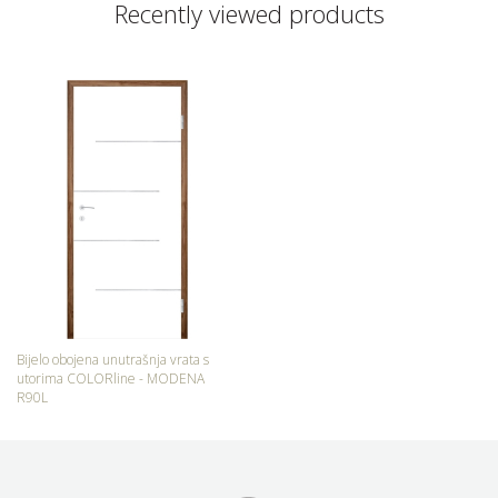
Recently viewed products
Bijelo obojena unutrašnja vrata s
utorima COLORline - MODENA
R90L