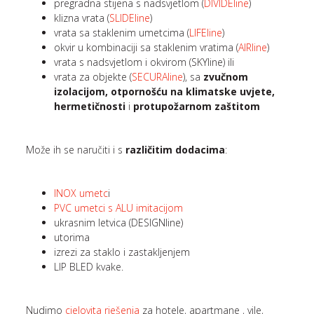
pregradna stijena s nadsvjetlom (
DIVIDEline
)
klizna vrata (
SLIDEline
)
vrata sa staklenim umetcima (
LIFEline
)
okvir u kombinaciji sa staklenim vratima (
AIRline
)
vrata s nadsvjetlom i okvirom (SKYline) ili
vrata za objekte (
SECURAline
), sa
zvučnom
izolacijom, otpornošću na klimatske uvjete,
hermetičnosti
i
protupožarnom zaštitom
Može ih se naručiti i s
različitim dodacima
:
INOX umetc
i
PVC umetci s ALU imitacijom
ukrasnim letvica (DESIGNline)
utorima
izrezi za staklo i zastakljenjem
LIP BLED kvake.
Nudimo
cjelovita rješenja
za hotele, apartmane , vile,