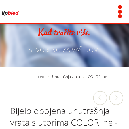
Kad tražite više.
STVORENO ZA VAŠ DOM.
lipbled
Unutrašnja vrata
COLORline
Bijelo obojena unutrašnja
vrata s utorima COLORline -