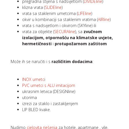
pregradna stijena s nadsvjetlom (
DIVIDEline
)
klizna vrata (
SLIDEline
)
vrata sa staklenim umetcima (
LIFEline
)
okvir u kombinaciji sa staklenim vratima (
AIRline
)
vrata s nadsvjetlom i okvirom (SKYline) ili
vrata za objekte (
SECURAline
), sa
zvučnom
izolacijom, otpornošću na klimatske uvjete,
hermetičnosti
i
protupožarnom zaštitom
Može ih se naručiti i s
različitim dodacima
:
INOX umetc
i
PVC umetci s ALU imitacijom
ukrasnim letvica (DESIGNline)
utorima
izrezi za staklo i zastakljenjem
LIP BLED kvake.
Nudimo
cjelovita rješenja
za hotele, apartmane , vile,