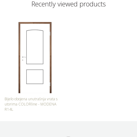
Recently viewed products
Bijelo obojena unutrašnja vrata s
utorima COLORline - MODENA
R14L