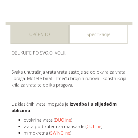
OPĆENITO
Specifikacije
OBLIKUJTE PO SVOJOJ VOLJI!
Svaka unutrašnja vrata vrata sastoje se od okvira za vrata
i praga. Možete birati između brojnih rubova i konstrukcija
krila za vrata te oblika pragova.
Uz klasičnih vrata, moguća je
izvedba i u slijedećim
oblicima
:
dvokrilna vrata (
DUOline
)
vrata pod kutem za mansarde (
CUTline
)
mimokretna (
SWINGline
)