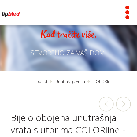
Kad tražite više.
STVORENO ZA VAŠ DOM.
lipbled
Unutrašnja vrata
COLORline
Bijelo obojena unutrašnja
vrata s utorima COLORline -