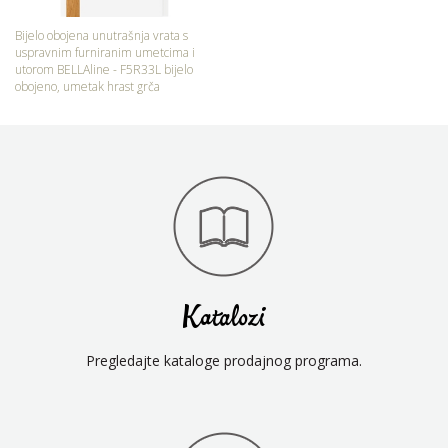
Bijelo obojena unutrašnja vrata s
uspravnim furniranim umetcima i
utorom BELLAline - F5R33L bijelo
obojeno, umetak hrast grča
Katalozi
Pregledajte kataloge prodajnog programa.