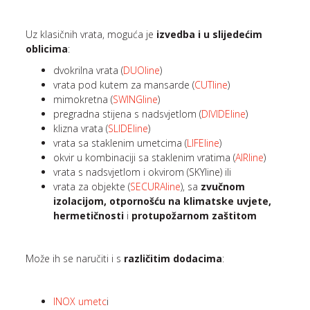
Uz klasičnih vrata, moguća je
izvedba i u slijedećim
oblicima
:
dvokrilna vrata (
DUOline
)
vrata pod kutem za mansarde (
CUTline
)
mimokretna (
SWINGline
)
pregradna stijena s nadsvjetlom (
DIVIDEline
)
klizna vrata (
SLIDEline
)
vrata sa staklenim umetcima (
LIFEline
)
okvir u kombinaciji sa staklenim vratima (
AIRline
)
vrata s nadsvjetlom i okvirom (SKYline) ili
vrata za objekte (
SECURAline
), sa
zvučnom
izolacijom, otpornošću na klimatske uvjete,
hermetičnosti
i
protupožarnom zaštitom
Može ih se naručiti i s
različitim dodacima
:
INOX umetc
i