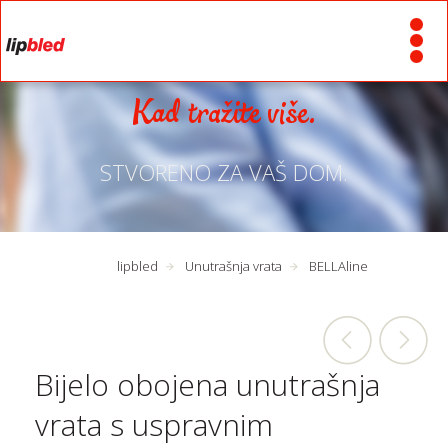
Kad tražite više.
STVORENO ZA VAŠ DOM.
lipbled
Unutrašnja vrata
BELLAline
Bijelo obojena unutrašnja
vrata s uspravnim