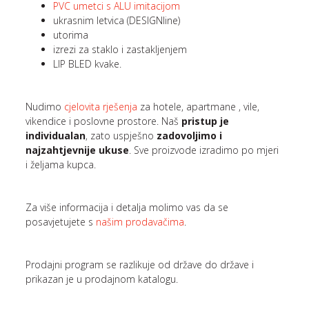
PVC umetci s ALU imitacijom
ukrasnim letvica (DESIGNline)
utorima
izrezi za staklo i zastakljenjem
LIP BLED kvake.
Nudimo
cjelovita rješenja
za hotele, apartmane , vile,
vikendice i poslovne prostore. Naš
pristup je
individualan
, zato uspješno
zadovoljimo i
najzahtjevnije ukuse
. Sve proizvode izradimo po mjeri
i željama kupca.
Za više informacija i detalja molimo vas da se
posavjetujete s
našim prodavačima
.
Prodajni program se razlikuje od države do države i
prikazan je u prodajnom katalogu.