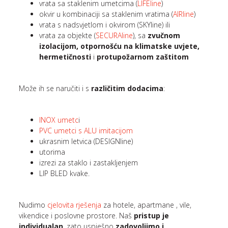
vrata sa staklenim umetcima (
LIFEline
)
okvir u kombinaciji sa staklenim vratima (
AIRline
)
vrata s nadsvjetlom i okvirom (SKYline) ili
vrata za objekte (
SECURAline
), sa
zvučnom
izolacijom, otpornošću na klimatske uvjete,
hermetičnosti
i
protupožarnom zaštitom
Može ih se naručiti i s
različitim dodacima
:
INOX umetc
i
PVC umetci s ALU imitacijom
ukrasnim letvica (DESIGNline)
utorima
izrezi za staklo i zastakljenjem
LIP BLED kvake.
Nudimo
cjelovita rješenja
za hotele, apartmane , vile,
vikendice i poslovne prostore. Naš
pristup je
individualan
, zato uspješno
zadovoljimo i