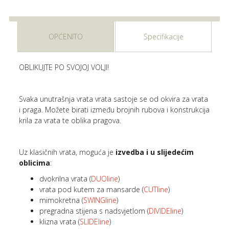
OPĆENITO
Specifikacije
OBLIKUJTE PO SVOJOJ VOLJI!
Svaka unutrašnja vrata vrata sastoje se od okvira za vrata
i praga. Možete birati između brojnih rubova i konstrukcija
krila za vrata te oblika pragova.
Uz klasičnih vrata, moguća je
izvedba i u slijedećim
oblicima
:
dvokrilna vrata (
DUOline
)
vrata pod kutem za mansarde (
CUTline
)
mimokretna (
SWINGline
)
pregradna stijena s nadsvjetlom (
DIVIDEline
)
klizna vrata (
SLIDEline
)