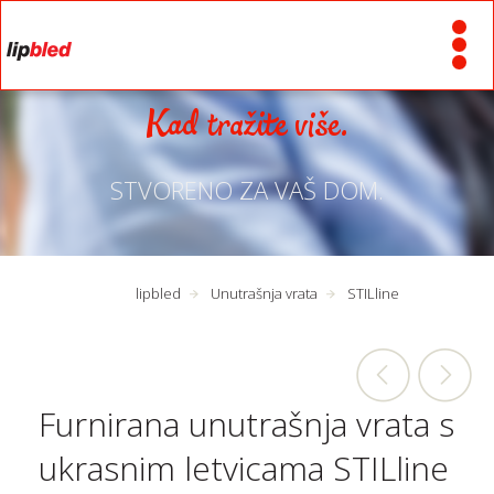
Kad tražite više.
STVORENO ZA VAŠ DOM.
lipbled
Unutrašnja vrata
STILline
Furnirana unutrašnja vrata s
ukrasnim letvicama STILline