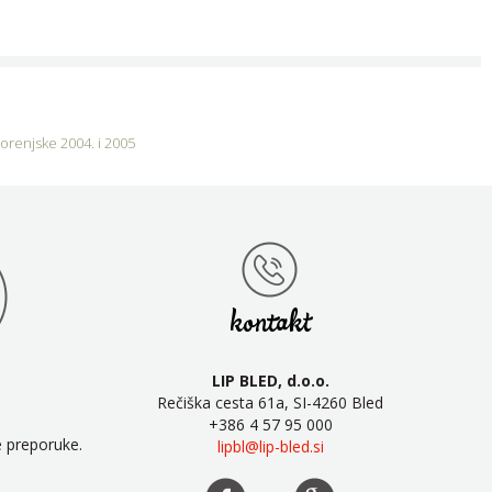
orenjske 2004. i 2005
kontakt
LIP BLED, d.o.o.
Rečiška cesta 61a, SI-4260 Bled
+386 4 57 95 000
e preporuke.
lipbl@lip-bled.si