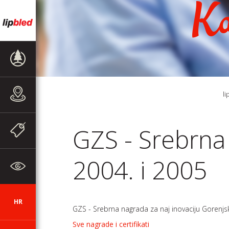
Ka
PRODAJNI
PROGRAM
PRODAJNA
li
MJESTA
AKCIJE I
GZS - Srebrna
OBAVIJESTI
2004. i 2005
O TVRTKI
HR
SI
DE
EN
AUT
CZ
GZS - Srebrna nagrada za naj inovaciju Gorenjsk
Sve nagrade i certifikati