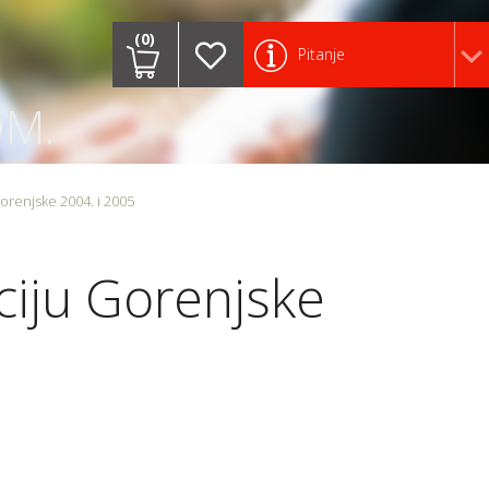
(0)
Pitanje
OM.
orenjske 2004. i 2005
ciju Gorenjske