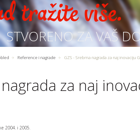
d tražite više.
STVORENO ZA VAŠ D
pbled
Reference i nagrade
GZS - Srebrna nagrada za naj inovaciju G
 nagrada za naj inova
e 2004. i 2005.