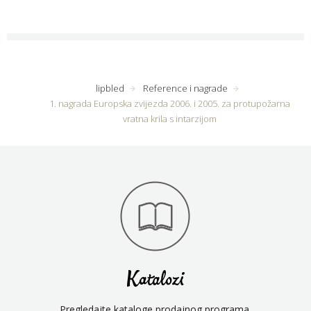
lipbled
Reference i nagrade
1. nagrada Europska zvijezda 2006. i 2005. za protupožarna
vratna krila s intarzijom
Katalozi
Pregledajte kataloge prodajnog programa.